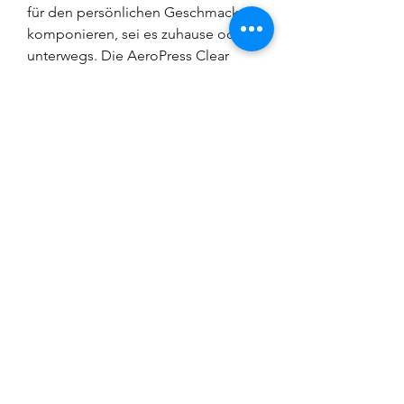
für den persönlichen Geschmack zu
komponieren, sei es zuhause oder
unterwegs. Die AeroPress Clear
besteht aus Tritan-Kunststoff, ist
somit langlebig, einfach zu reinigen
und spülmaschinenfest.
Lieferumfang:
AeroPress Clear, Dosierlöffel,
Rührstab, 100 Papierfilter.
Impressum: Beyer Beans GmbH, Guisanstrasse
85, CH-9010 St. Gallen, Schweiz, Tel:
+41797863258
,
www.beyerbeans.com
,
beyerbeans@gmail.com
HR Nummer CH-
320.4.062.005-5, UID CHE-113.851.255