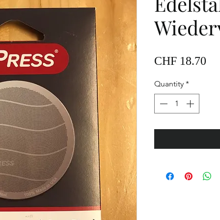
Edelsta
Wieder
Pr
CHF 18.70
Quantity
*