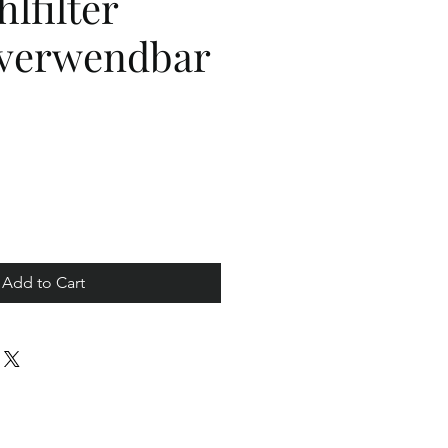
hlfilter
verwendbar
ice
Add to Cart