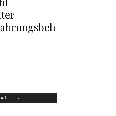
hl
hter
ahrungsbeh
ice
Add to Cart