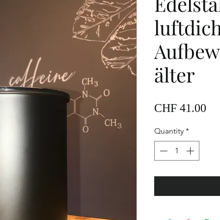
Edelsta
luftdic
Aufbew
älter
Pr
CHF 41.00
Quantity
*