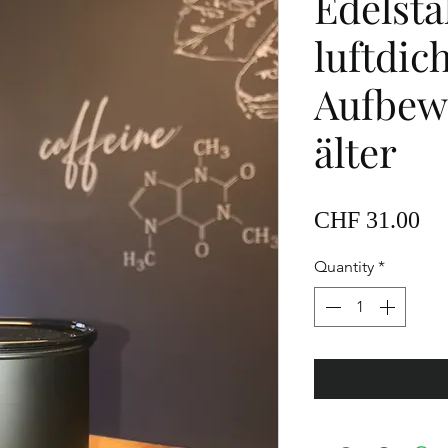
Edelsta
luftdic
Aufbew
älter
Pr
CHF 31.00
Quantity
*