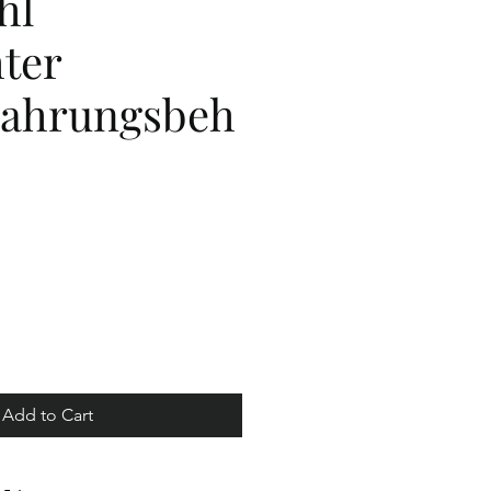
hl
hter
ahrungsbeh
ice
Add to Cart