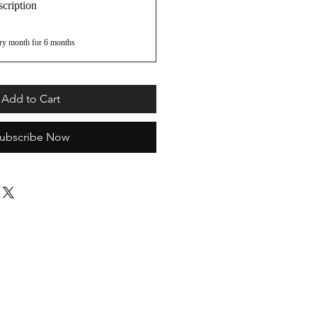
cription
ry month for 6 months
Add to Cart
ubscribe Now