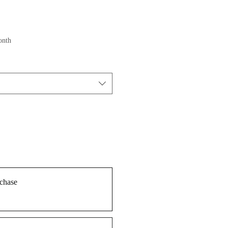
e
onth
chase