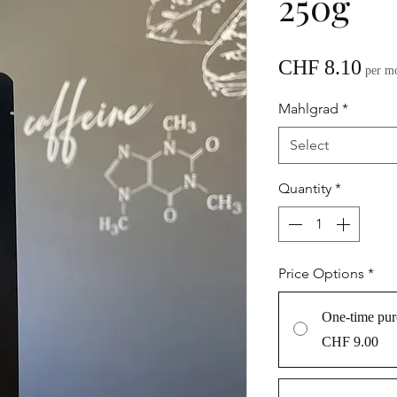
250g
Pric
CHF 8.10
per m
Mahlgrad
*
Select
Quantity
*
Price Options
*
One-time pur
CHF 9.00