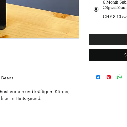
6 Month Subs
250g each Month
CHF 8.10
eve
S
r Beans
 Röstaromen und kräftigem Körper,
klar im Hintergrund.