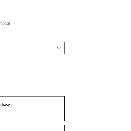
ice
 month
chase