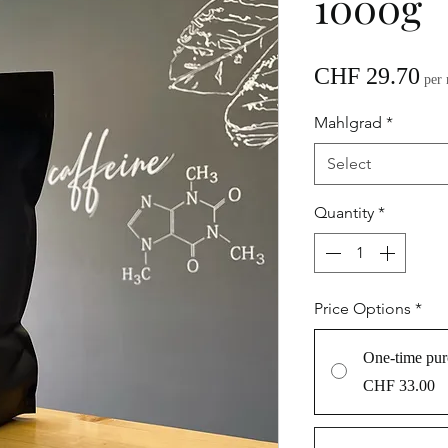
1000g
Pr
CHF 29.70
per
Mahlgrad
*
Select
Quantity
*
Price Options
*
One-time pur
CHF 33.00