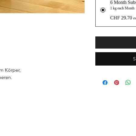
6 Month Subs
1 kg each Month
CHF 29.70
e
S
m Körper,
eeren.