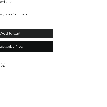
cription
very month for 6 months
Add to Cart
ubscribe Now