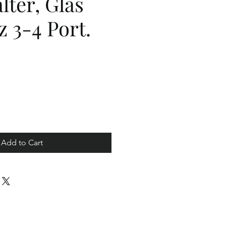
lter, Glas
 3-4 Port.
ice
Add to Cart