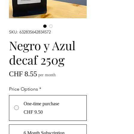
SKU: 632835642834572
Negro y Azul
decaf 250g
Price
CHF 8.55
per month
Price Options
*
One-time purchase
CHF 9.50
6 Month Subscription