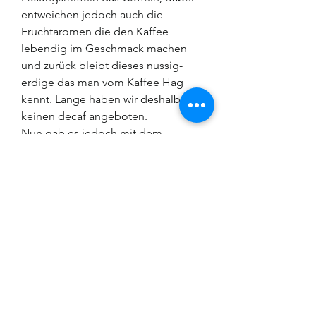
entweichen jedoch auch die
Fruchtaromen die den Kaffee
lebendig im Geschmack machen
und zurück bleibt dieses nussig-
erdige das man vom Kaffee Hag
kennt. Lange haben wir deshalb
keinen decaf angeboten.
Nun gab es jedoch mit dem
sogenannten «swiss water decaf»
eine wässrige extraktion der
Grünbohnen, und wir haben etwas
schönes aus Mexiko gefunden.
Einfach mal probieren und gerne
rückmelden wie sie den
entkoffeinierten Mexikaner finden.
Verwendete Bohnen:
Mountain Water Process